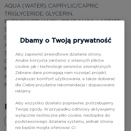
AQUA (WATER), CAPRYLIC/CAPRIC
TRIGLYCERIDE, GLYCERIN,
PHENOXYETHANOL, C12-13 ALKYL LACTATE,
SODIUM POLYACRYLATE, PARFUM
(FRAGRANCE), ETHYLHEXYLGLYCERIN,
Dbamy o Twoją prywatność
ALLANTOIN, HYDROLYZED CAESALPINIA
SPINOSA GUM, MAGNESIUM NITRATE,
Aby zapewnić prawidłowe działanie strony,
Anubis korzysta zarówno z własnych plików
CAESALPINIA SPINOSA GUM,
cookie, jak i technologii serwisów zewnętrznych.
METHYLCHLOROISOTHIAZOLINONE,
Zebrane dane pomagają nam rozwijać projekt,
MAGNESIUM CHLORIDE,
zwiększać komfort użytkowania, a także dobierać
METHYLISOTHIAZOLINONE.
dla Ciebie przydatne rekomendacje i dopasowane
reklamy.
Aby wszystko działało poprawnie, potrzebujemy
Recenzje
0
Twojej zgody. W przypadku odmowy aktywujemy
wyłącznie techniczne pliki cookie, niezbędne do
Dodaj opinię
podstawowego działania systemu, jednak strona
nie będzie mogła oferować Ci