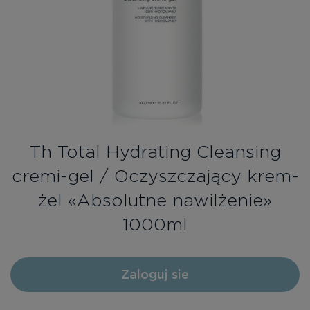
Bezpłatne konsultacje
Zaloguj się/Rejestracja
PL
RU
Th Total Hydrating Cleansing
cremi-gel / Oczyszczający krem-
żel «Absolutne nawilżenie»
1000ml
Zaloguj sie