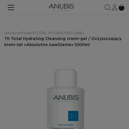
TWARZ
0
CIAŁO
WŁOSY
Główny
Twarz
TOTAL HYDRATING LINE
Th Total Hydrating Cleansing cremi-gel / Oczyszczający
SPA
krem-żel «Absolutne nawilżenie» 1000ml
SPF
ANUBIS MED
MARKOWE PRODUKTY
Historia marki
Zestawy promocyjne
Nowość
Kontakt