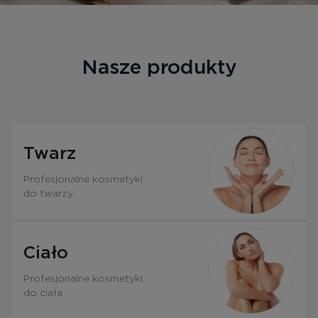
Bezpłatne konsultacje
Zaloguj się/Rejestracja
Nasze produkty
PL
RU
Twarz
Profesjonalne kosmetyki
do twarzy
Ciało
Profesjonalne kosmetyki
do ciała