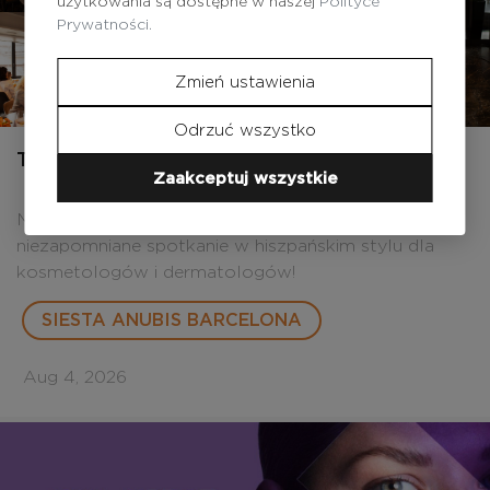
użytkowania są dostępne w naszej
Polityce
Prywatności.
Zmień ustawienia
Odrzuć wszystko
Tego lata we Lwowie było trochę Barcelony!
Zaakceptuj wszystkie
Marka Anubis Barcelona zorganizowała
niezapomniane spotkanie w hiszpańskim stylu dla
kosmetologów i dermatologów!
SIESTA ANUBIS BARCELONA
Aug 4, 2026