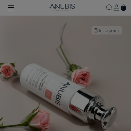
TWARZ
0
CIAŁO
Instagram
WŁOSY
SPA
SPF
ANUBIS MED
MARKOWE PRODUKTY
Historia marki
Zestawy promocyjne
Nowość
Kontakt