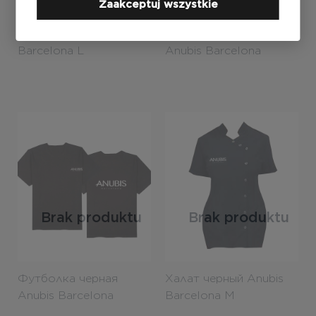
Zaakceptuj wszystkie
Халат черный Anubis
Футболка черная
Barcelona L
Anubis Barcelona
женская М
Brak produktu
Brak produktu
Футболка черная
Халат черный Anubis
Anubis Barcelona
Barcelona M
унисекс M