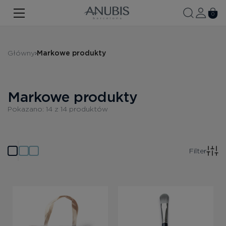
TWARZ
0
CIAŁO
Główny
Markowe produkty
WŁOSY
SPA
Markowe produkty
SPF
Pokazano:
14
z
14
produktów
ANUBIS MED
MARKOWE PRODUKTY
Filter
Historia marki
Zestawy promocyjne
Nowość
Kontakt