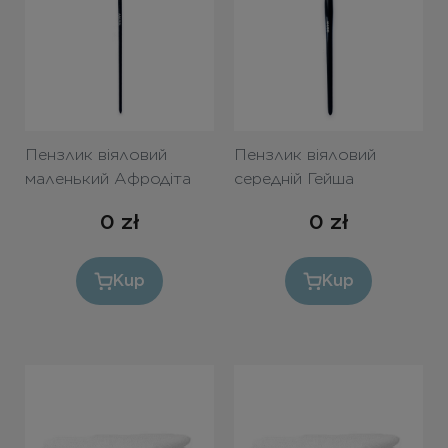
Пензлик віяловий
Пензлик віяловий
маленький Афродіта
середній Гейша
0
zł
0
zł
Kup
Kup