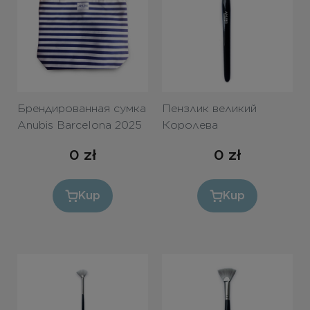
Bezpłatne konsultacje
Zaloguj się/Rejestracja
PL
RU
Брендированная сумка
Пензлик великий
Anubis Barcelona 2025
Королева
0
zł
0
zł
Kup
Kup