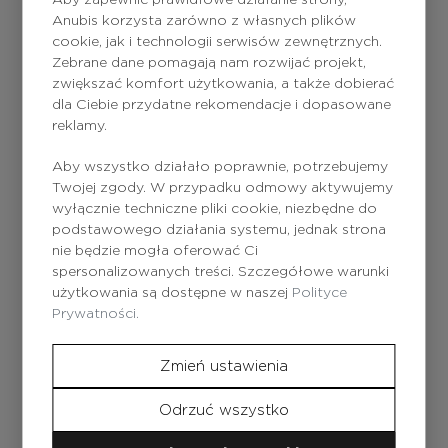
Anubis korzysta zarówno z własnych plików
cookie, jak i technologii serwisów zewnętrznych.
Brak produktu
Brak produktu
Zebrane dane pomagają nam rozwijać projekt,
zwiększać komfort użytkowania, a także dobierać
dla Ciebie przydatne rekomendacje i dopasowane
reklamy.
Полотенце ANUBIS
Футболка черная
Aby wszystko działało poprawnie, potrzebujemy
Barcelona 90x150
Anubis Barcelona
Twojej zgody. W przypadku odmowy aktywujemy
женская L
wyłącznie techniczne pliki cookie, niezbędne do
podstawowego działania systemu, jednak strona
nie będzie mogła oferować Ci
spersonalizowanych treści. Szczegółowe warunki
użytkowania są dostępne w naszej
Polityce
Prywatności.
Zmień ustawienia
Brak produktu
Brak produktu
Odrzuć wszystko