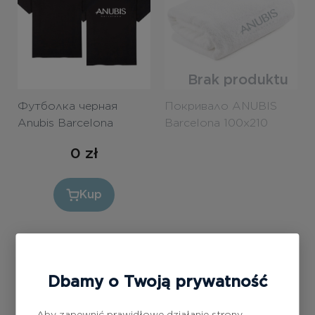
Brak produktu
Футболка черная
Покривало ANUBIS
Anubis Barcelona
Barcelona 100x210
унисекс S
0
zł
Kup
Dbamy o Twoją prywatność
Aby zapewnić prawidłowe działanie strony,