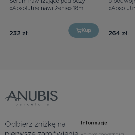
Serum nawilżające pod oczy
o podwójn
«Absolutne nawilżenie» 18ml
«Absolutn
Kup
232
zł
264
zł
Odbierz zniżkę na
Informacje
pierwsze zamówienie
Polityka prywatności