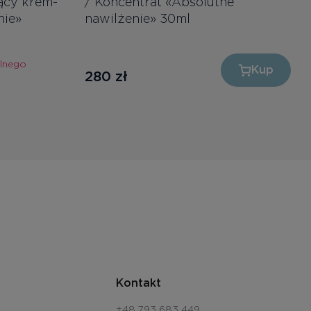
ący krem-
/ Koncentrat «Absolutne
nie»
nawilżenie» 30ml
alnego
Kup
280
zł
Kontakt
+48 793 683 449