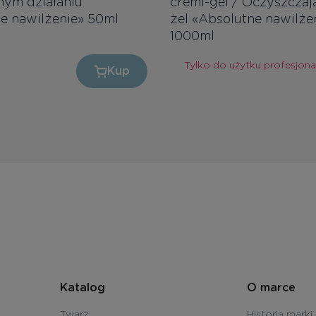
ym działaniu
cremi-gel / Oczyszczaj
e nawilżenie» 50ml
żel «Absolutne nawilże
1000ml
Tylko do użytku profesjon
Kup
Katalog
O marce
Twarz
Historia marki