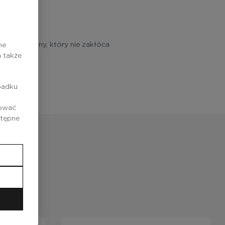
film ochronny, który nie zakłóca
ne
 także
iu skóry.
padku
rować
stępne