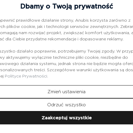
gu, dermabrazji i mezoterapii;
Dbamy o Twoją prywatność
racji;
, stany zapalne i podrażnienia.
pewnić prawidłowe działanie strony, Anubis korzysta zarówno z
lu jest cesalpinia kłująca - tworzy ona na powierzchni naskórka 
ch plików cookie, jak i technologii serwisów zewnętrznych. Zebra
omagają nam rozwijać projekt, zwiększać komfort użytkowania, a
iega odparowywaniu cząsteczek wilgoci i nadmiernemu wysuszan
ać dla Ciebie przydatne rekomendacje i dopasowane reklamy.
zystko działało poprawnie, potrzebujemy Twojej zgody. W przy
 aktywujemy wyłącznie techniczne pliki cookie, niezbędne do
wowego działania systemu, jednak strona nie będzie mogła ofe
rsonalizowanych treści. Szczegółowe warunki użytkowania są do
zej
Polityce Prywatności.
Zmień ustawienia
Produkty
z tej serii
Odrzuć wszystko
Zaakceptuj wszystkie