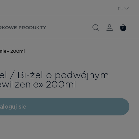
PL
RU
RKOWE PRODUKTY
0
enie» 200ml
Gel / Bi-żel o podwójnym
awilżenie» 200ml
aloguj sie