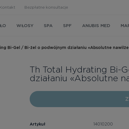
Kontakt
Bezpłatne konsultacje
AŁO
WŁOSY
SPA
SPF
ANUBIS MED
MA
ing Bi-Gel / Bi-żel o podwójnym działaniu «Absolutne nawilż
Th Total Hydrating Bi-
działaniu «Absolutne n
Z
Artykuł
14010200