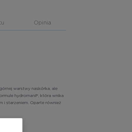
tu
Opinia
 górnej warstwy naskórka, ale
ormule hydromanil®, która wnika
m i starzeniem. Oparte również