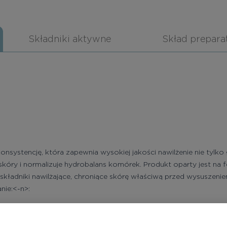
Składniki aktywne
Skład prepara
konsystencję, która zapewnia wysokiej jakości nawilżenie nie tylko
kóry i normalizuje hydrobalans komórek. Produkt oparty jest na f
składniki nawilżające, chroniące skórę właściwą przed wysuszenie
nie:<-n>:
turze międzykomórkowej naskórka;