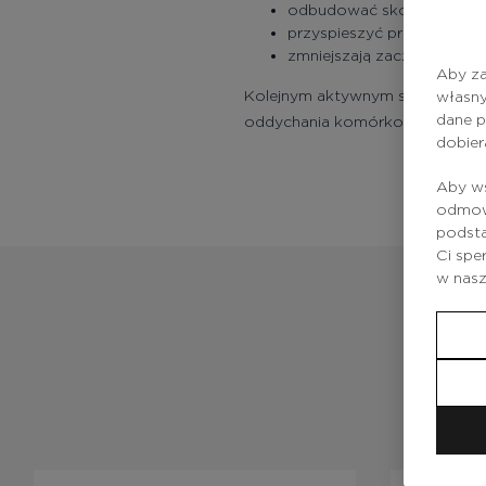
odbudować skórę po peelin
przyspieszyć proces regene
zmniejszają zaczerwienienia
Aby za
Kolejnym aktywnym składnikiem że
własny
dane p
oddychania komórkowego, zapob
dobier
Aby ws
odmowy
podsta
Ci spe
w nas