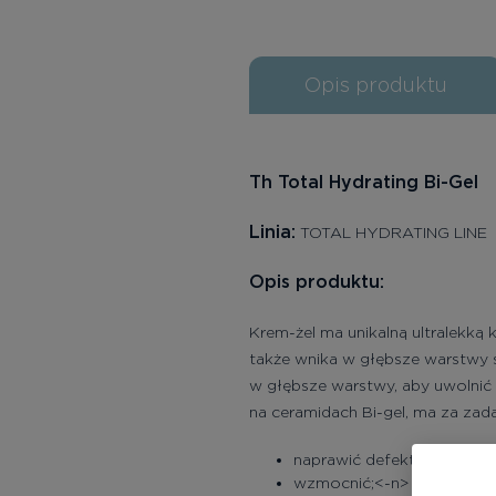
Opis produktu
Th Total Hydrating Bi-Gel
Linia:
TOTAL HYDRATING LINE
Opis produktu:
Krem-żel ma unikalną ultralekką 
także wnika w głębsze warstwy s
w głębsze warstwy, aby uwolnić 
na ceramidach Bi-gel, ma za zada
naprawić defekty w struk
wzmocnić;<-n>