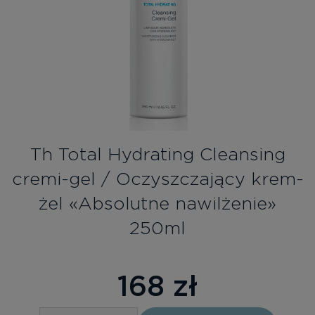
Bezpłatne konsultacje
Zaloguj się/Rejestracja
PL
RU
Th Total Hydrating Cleansing
cremi-gel / Oczyszczający krem-
żel «Absolutne nawilżenie»
250ml
168
zł