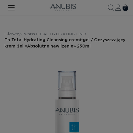
TWARZ
0
CIAŁO
WŁOSY
Główny
Twarz
TOTAL HYDRATING LINE
Th Total Hydrating Cleansing cremi-gel / Oczyszczający
SPA
krem-żel «Absolutne nawilżenie» 250ml
SPF
ANUBIS MED
MARKOWE PRODUKTY
Historia marki
Zestawy promocyjne
Nowość
Kontakt