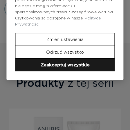
nie będzie mogła oferować Ci
Dodaj opinię
spersonalizowanych treści. Szczegółowe warunki
użytkowania są dostępne w naszej
Polityce
Prywatności.
Zmień ustawienia
Odrzuć wszystko
Zaakceptuj wszystkie
Produkty
z tej serii