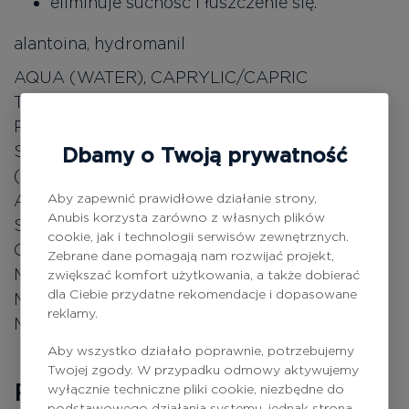
eliminuje suchość i łuszczenie się.
alantoina, hydromanil
AQUA (WATER), CAPRYLIC/CAPRIC
TRIGLYCERIDE, GLYCERIN,
PHENOXYETHANOL, C12-13 ALKYL LACTATE,
SODIUM POLYACRYLATE, PARFUM
Dbamy o Twoją prywatność
(FRAGRANCE), ETHYLHEXYLGLYCERIN,
ALLANTOIN, HYDROLYZED CAESALPINIA
Aby zapewnić prawidłowe działanie strony,
Anubis korzysta zarówno z własnych plików
SPINOSA GUM, MAGNESIUM NITRATE,
cookie, jak i technologii serwisów zewnętrznych.
CAESALPINIA SPINOSA GUM,
Zebrane dane pomagają nam rozwijać projekt,
METHYLCHLOROISOTHIAZOLINONE,
zwiększać komfort użytkowania, a także dobierać
dla Ciebie przydatne rekomendacje i dopasowane
MAGNESIUM CHLORIDE,
reklamy.
METHYLISOTHIAZOLINONE.
Aby wszystko działało poprawnie, potrzebujemy
Twojej zgody. W przypadku odmowy aktywujemy
Recenzje
0
wyłącznie techniczne pliki cookie, niezbędne do
podstawowego działania systemu, jednak strona