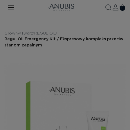
TWARZ
0
CIAŁO
WŁOSY
Główny
Twarz
REGUL OIL
Regul Oil Emergency Kit / Ekspresowy kompleks przeciw
SPA
stanom zapalnym
SPF
ANUBIS MED
MARKOWE PRODUKTY
Historia marki
Zestawy promocyjne
Nowość
Kontakt