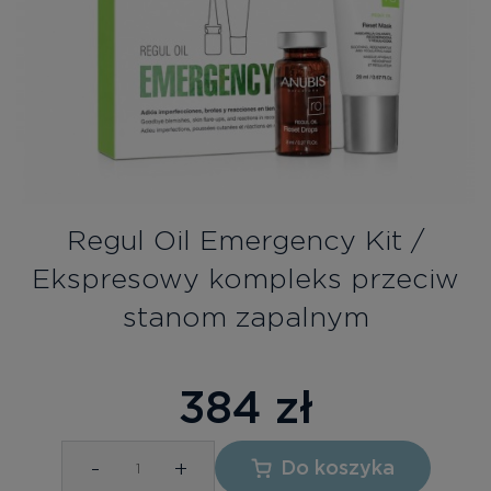
Bezpłatne konsultacje
Zaloguj się/Rejestracja
PL
RU
Regul Oil Emergency Kit /
Ekspresowy kompleks przeciw
stanom zapalnym
384
zł
-
+
Do koszyka