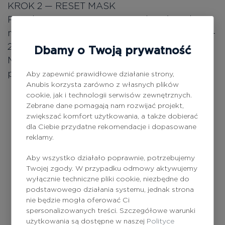
KROK 2 — RESET MASK
Po nałożeniu RESET DROPS nałożyć maskę
miejscowo lub na całą twarz. Pozostawić na 15–
20 minut, następnie spłukać wodą.
Dbamy o Twoją prywatność
Może być stosowany jako kuracja lub jako
produkt SOS w okresach zaostrzeń.
Aby zapewnić prawidłowe działanie strony,
Anubis korzysta zarówno z własnych plików
cookie, jak i technologii serwisów zewnętrznych.
— oczyszcza pory,
Kwas salicylowy
Zebrane dane pomagają nam rozwijać projekt,
zmniejsza stany zapalne i przetłuszczanie
zwiększać komfort użytkowania, a także dobierać
się skóry.
dla Ciebie przydatne rekomendacje i dopasowane
— redukuje
Kwas azelainowy
reklamy.
zaczerwienienia, pomaga w walce z
Aby wszystko działało poprawnie, potrzebujemy
trądzikiem i przebarwieniami.
Twojej zgody. W przypadku odmowy aktywujemy
— reguluje wydzielanie sebum,
Niacynamid
wyłącznie techniczne pliki cookie, niezbędne do
podstawowego działania systemu, jednak strona
wzmacnia barierę ochronną skóry i
nie będzie mogła oferować Ci
wyrównuje jej koloryt.
spersonalizowanych treści. Szczegółowe warunki
— wspierają zdrowy mikrobiom
Prebiotyki
użytkowania są dostępne w naszej
Polityce