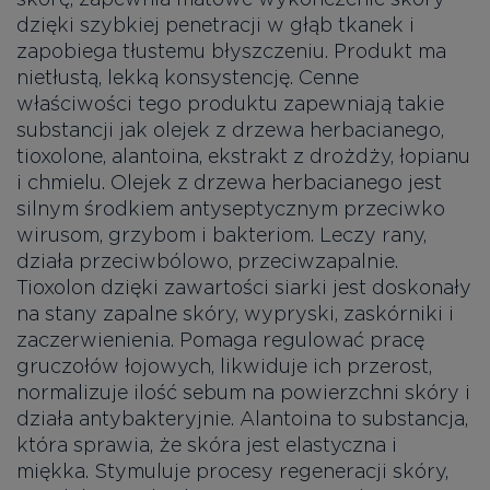
dzięki szybkiej penetracji w głąb tkanek i
zapobiega tłustemu błyszczeniu. Produkt ma
nietłustą, lekką konsystencję. Cenne
właściwości tego produktu zapewniają takie
substancji jak olejek z drzewa herbacianego,
tioxolone, alantoina, ekstrakt z drożdży, łopianu
i chmielu. Olejek z drzewa herbacianego jest
silnym środkiem antyseptycznym przeciwko
wirusom, grzybom i bakteriom. Leczy rany,
działa przeciwbólowo, przeciwzapalnie.
Tioxolon dzięki zawartości siarki jest doskonały
na stany zapalne skóry, wypryski, zaskórniki i
zaczerwienienia. Pomaga regulować pracę
gruczołów łojowych, likwiduje ich przerost,
normalizuje ilość sebum na powierzchni skóry i
działa antybakteryjnie. Alantoina to substancja,
która sprawia, że skóra jest elastyczna i
miękka. Stymuluje procesy regeneracji skóry,