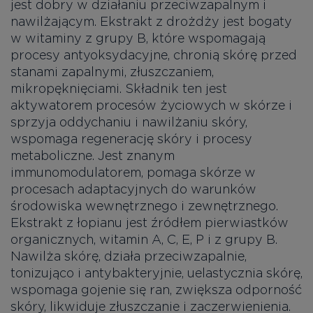
jest dobry w działaniu przeciwzapalnym i
nawilżającym. Ekstrakt z drożdży jest bogaty
w witaminy z grupy B, które wspomagają
procesy antyoksydacyjne, chronią skórę przed
stanami zapalnymi, złuszczaniem,
mikropęknięciami. Składnik ten jest
aktywatorem procesów życiowych w skórze i
sprzyja oddychaniu i nawilżaniu skóry,
wspomaga regenerację skóry i procesy
metaboliczne. Jest znanym
immunomodulatorem, pomaga skórze w
procesach adaptacyjnych do warunków
środowiska wewnętrznego i zewnętrznego.
Ekstrakt z łopianu jest źródłem pierwiastków
organicznych, witamin A, C, E, P i z grupy B.
Nawilża skórę, działa przeciwzapalnie,
tonizująco i antybakteryjnie, uelastycznia skórę,
wspomaga gojenie się ran, zwiększa odporność
skóry, likwiduje złuszczanie i zaczerwienienia.