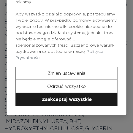
reklamy.
ekstrakt z zielonej herbaty, witaminy z grupy B
AQUA (WATER), CETEARYL
Aby wszystko działało poprawnie, potrzebujemy
Twojej zgody. W przypadku odmowy aktywujemy
ETHYLHEXANOATE, PROPYLENE GLYCOL,
wyłącznie techniczne pliki cookie, niezbędne do
GLYCERYL STEARASE TE, ETHYLHEXYL
podstawowego działania systemu, jednak strona
METHOXYCINNAMATE, C12-20 ACID PEG-8
nie będzie mogła oferować Ci
ESTER, ALCOHOL DENAT., TIOXOLONE, CITRIC
spersonalizowanych treści. Szczegółowe warunki
ACID, PEG-40 HYDROGENATED CASTOR OIL,
użytkowania są dostępne w naszej
Polityce
PHENOXYETHANOL, MELALEUCA
Prywatności.
ALTERNIFOLIA LEAF (TEA TREE ) OIL,
ARCTIUM MAJUS ROOT EXTRACT,
Zmień ustawienia
BENZOPHENONE-3, CAMELLIA SINENSIS
LEAF EXTRACT, FAEX (YEAST) EXTRACT,
Odrzuć wszystko
CETYL PHOSPHATE, POTASSIUM SORBATE,
Zaakceptuj wszystkie
SODIUM ACETATE, TRIETHANOLAMINE,
CELLULOSE, ISOPROPYL ALCOHOL,
CARBOMER, DISODIUM EDTA,
IMIDAZOLIDINYL UREA, BHT,
HYDROXYETHYLCELLULOSE, GLYCERIN,