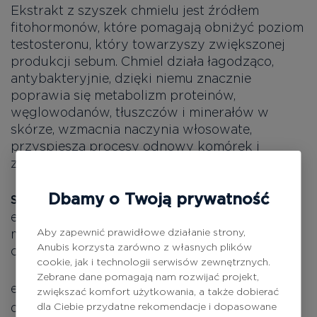
Ekstrakt z szyszek chmielu jest źródłem
fitohormonów, które pomagają obniżyć poziom
testosteronu, który towarzyszy zwiększonej
produkcji sebum. Chmiel działa łagodząco,
antybakteryjnie, dzięki niemu znacznie
poprawia się metabolizm proteinów,
węglowodanów, tłuszczów i minerałów w
skórze, wzmacnia naczynia włosowate,
przyspiesza procesy odnowy komórek i
zwiększa turgor skóry.
Dbamy o Twoją prywatność
po oczyszczeniu skóry nanieść
Sposób użycia:
emulsję na skóre twarzy okrężnymi ruchami
Aby zapewnić prawidłowe działanie strony,
masującymi, delikatnie rozprowadzając aż do
Anubis korzysta zarówno z własnych plików
całkowitego wchłonięcia.
cookie, jak i technologii serwisów zewnętrznych.
Zebrane dane pomagają nam rozwijać projekt,
ekstrakt z łopianu, tioxolone, ekstrakt z
zwiększać komfort użytkowania, a także dobierać
drożdży, olejek z drzewa herbacianego,
dla Ciebie przydatne rekomendacje i dopasowane