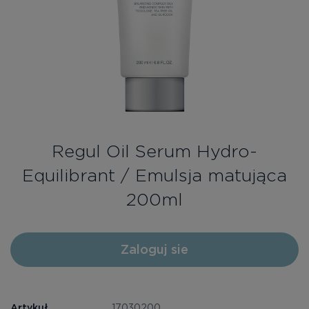
Bezpłatne konsultacje
Zaloguj się/Rejestracja
PL
RU
Regul Oil Serum Hydro-
Equilibrant / Emulsja matująca
200ml
Zaloguj sie
Artykuł
17030200