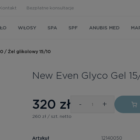
Kontakt
Bezpłatne konsultacje
AŁO
WŁOSY
SPA
SPF
ANUBIS MED
MA
0 / Żel glikolowy 15/10
New Even Glyco Gel 15/
320
zł
-
+
260 zł / szt. netto
Artykuł
12140050