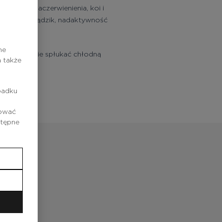
apalne, zaczerwienienia, koi i
ierpią na trądzik, nadaktywność
ne
ut, dokładnie spłukać chłodną
 także
padku
rować
stępne