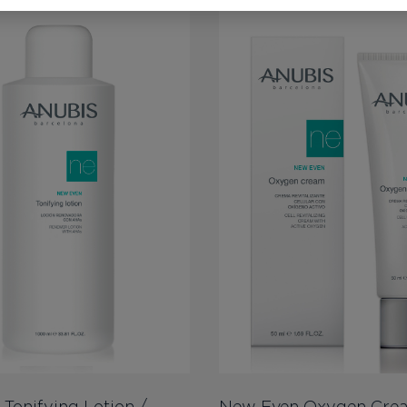
Tonifying Lotion /
New Even Oxygen Cre