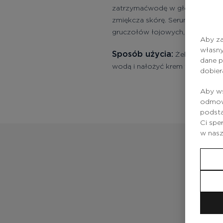
zatrzymaćwodę w głębszych warst
zmiękcza skórę. Serum jest szcz
gruczołów łojowych, mają zmarsz
Aby za
własny
Sposób użycia:
Żel nanieść n
dane p
wodą i nałożyć krem ​​w zależnoś
dobier
Aby ws
odmowy
podsta
Ci spe
w nas