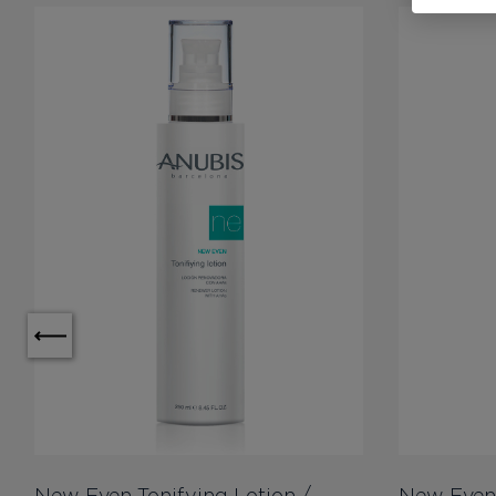
New Even Tonifying Lotion /
New Even 