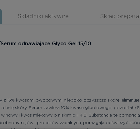
Składniki aktywne
Skład prepara
/Serum odnawiajace Glyco Gel 15/10
cy z 15% kwasami owocowymi głęboko oczyszcza skórę, eliminuje
zchnię skóry. Serum zawiera 10% kwasu glikolowego, pozostałe
 winowy i kwas mlekowy o niskim pH 4,0. Substancje te pomagaj
robnoustrojów i procesów zapalnych, pomagają odświeżyć skórę,
rawić funkcje oddychania, co prowadzi do przyspieszenia procesów
ulują syntezę kolagenu i kwasu hialuronowego. Ekstrakt z alo