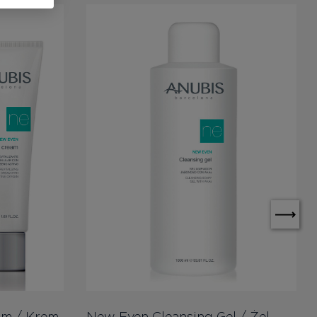
am / Krem
New Even Cleansing Gel / Żel