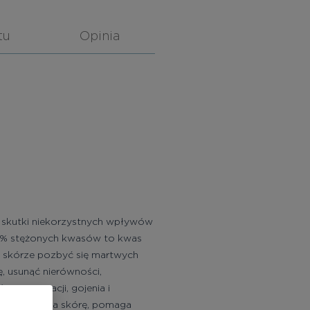
tu
Opinia
 skutki niekorzystnych wpływów
 5% stężonych kwasów to kwas
ą skórze pozbyć się martwych
 usunąć nierówności,
 regeneracji, gojenia i
esu nawadnia skórę, pomaga