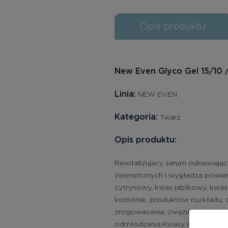
Opis produktu
New Even Glyco Gel 15/10 
Linia:
NEW EVEN
Kategoria:
Twarz
Opis produktu:
Rewitalizujacy serum odnawiają
zewnętrznych i wygładza powier
cytrynowy, kwas jabłkowy, kwas
komórek, produktów rozkładu, d
zrogowacenia, zwęzić pory i pop
odmłodzenia.Kwasy owocowe stym