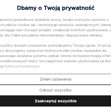
wach skóry i ma silne właściwości regenerujące, zmniejsza stany z
Dbamy o Twoją prywatność
ególnie wskazany dla osób, które mają suchą odwodnioną skórę, c
czki i chcą pozbyć się przebarwień.
pewnić prawidłowe działanie strony, Anubis korzysta zarówno z
ch plików cookie, jak i technologii serwisów zewnętrznych. Zebra
a dobrze oczyszczoną skórę (wieczorem), pozostawić na 5-15 min
omagają nam rozwijać projekt, zwiększać komfort użytkowania, a
ci od rodzaju skóry.
ać dla Ciebie przydatne rekomendacje i dopasowane reklamy.
zystko działało poprawnie, potrzebujemy Twojej zgody. W przy
 aktywujemy wyłącznie techniczne pliki cookie, niezbędne do
wowego działania systemu, jednak strona nie będzie mogła ofe
rsonalizowanych treści. Szczegółowe warunki użytkowania są do
zej
Polityce Prywatności.
Zmień ustawienia
Produkty
z tej serii
Odrzuć wszystko
Zaakceptuj wszystkie