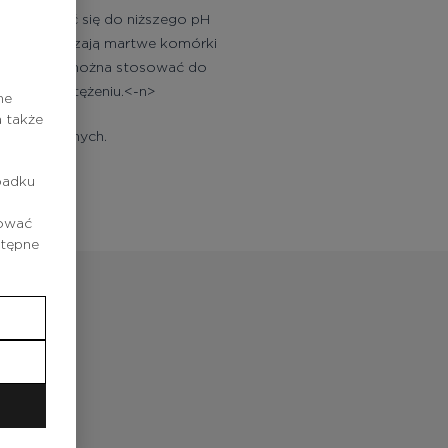
zystosować się do niższego pH
znie złuszczają martwe komórki
ryt. Lotion można stosować do
 wysokim stężeniu.<-n>
ne
 także
w bawełnianych.
padku
rować
stępne