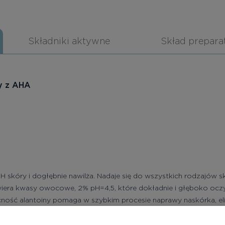
Składniki aktywne
Skład prepara
y z AHA
H skóry i dogłębnie nawilża. Nadaje się do wszystkich rodzajów s
awiera kwasy owocowe, 2% pH=4,5, które dokładnie i głęboko oczy
ość alantoiny pomaga w szybkim procesie naprawy naskórka, eli