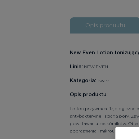
Opis produktu
New Even Lotion tonizując
Linia:
NEW EVEN
Kategoria:
twarz
Opis produktu:
Lotion przywraca fizjologiczne p
antybakteryjne i ściąga pory. Z
powstawaniu zaskórników. Obecn
podrażnienia i mikrourazy.<-n>