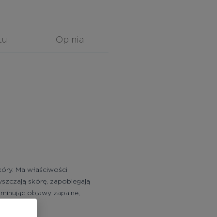
tu
Opinia
kóry. Ma właściwości
szczają skórę, zapobiegają
minując objawy zapalne,