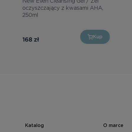
New Even Cleansing Gel / Żel
oczyszczający z kwasami AHA,
250ml
Kup
168
zł
Katalog
O marce