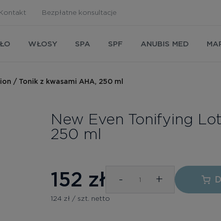
Kontakt
Bezpłatne konsultacje
AŁO
WŁOSY
SPA
SPF
ANUBIS MED
MA
ion / Tonik z kwasami AHA, 250 ml
New Even Tonifying Lot
250 ml
152
zł
-
+
D
124 zł / szt. netto