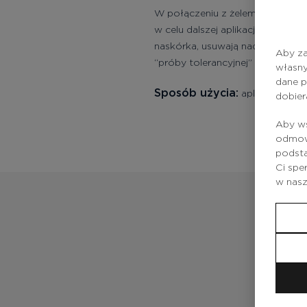
W połączeniu z żelem oczyszcz
w celu dalszej aplikacji kwas
naskórka, usuwają nadmiar sebum
Aby za
“próby tolerancyjnej” na kwasy 
własny
dane p
Sposób użycia:
aplikować na 
dobier
Aby ws
odmowy
podsta
Ci spe
w nas