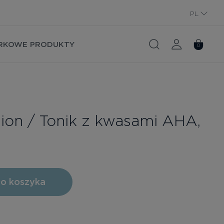
PL
RU
RKOWE PRODUKTY
0
ion / Tonik z kwasami AHA,
o koszyka