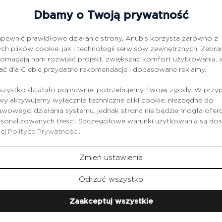
ającym, zastosowanie tego lotionu pomaga skórze stopniowo pr
Dbamy o Twoją prywatność
ów owocowych (AHA) w większym stężeniu. Kwasy owocowe skutec
 i niedoskonałości oraz wyrównują powierzchnię skóry i jej kolo
pewnić prawidłowe działanie strony, Anubis korzysta zarówno z
dla skór wrażliwych, przed zabiegami z wykorzystaniem kwasów o
ch plików cookie, jak i technologii serwisów zewnętrznych. Zebra
omagają nam rozwijać projekt, zwiększać komfort użytkowania, a
oczyszczoną skórę twarzy i szyi, rozpylając lub z pomocą płatkó
ać dla Ciebie przydatne rekomendacje i dopasowane reklamy.
zystko działało poprawnie, potrzebujemy Twojej zgody. W przy
 aktywujemy wyłącznie techniczne pliki cookie, niezbędne do
wowego działania systemu, jednak strona nie będzie mogła ofe
rsonalizowanych treści. Szczegółowe warunki użytkowania są do
zej
Polityce Prywatności.
Zmień ustawienia
Produkty
z tej serii
Odrzuć wszystko
Zaakceptuj wszystkie