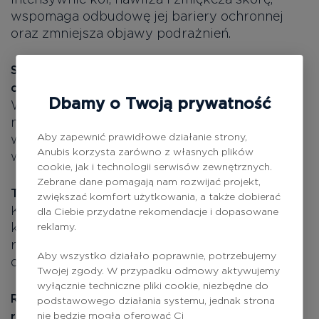
wspomaga odbudowę jej bariery ochronnej
oraz zmniejsza objawy podrażnień.
Sodium Chondroitin Sulfate (siarczan
chondroityny sodowej)
Dbamy o Twoją prywatność
Wysoce skuteczny składnik pochodzenia
naturalnego, który pomaga zatrzymywać
Aby zapewnić prawidłowe działanie strony,
wilgoć w skórze, poprawia jej jędrność oraz
Anubis korzysta zarówno z własnych plików
wspiera zachowanie gładkości.
cookie, jak i technologii serwisów zewnętrznych.
Zebrane dane pomagają nam rozwijać projekt,
Tocopherol i Tocopheryl Acetate (witamina E)
zwiększać komfort użytkowania, a także dobierać
Kompleks antyoksydacyjny, który chroni
dla Ciebie przydatne rekomendacje i dopasowane
komórki skóry przed działaniem wolnych
reklamy.
rodników, wspiera funkcję bariery ochronnej
Aby wszystko działało poprawnie, potrzebujemy
oraz spowalnia procesy fotostarzenia.
Twojej zgody. W przypadku odmowy aktywujemy
wyłącznie techniczne pliki cookie, niezbędne do
Rosmarinus Officinalis Leaf Extract (ekstrakt z liści
podstawowego działania systemu, jednak strona
rozmarynu)
nie będzie mogła oferować Ci