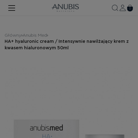
TWARZ
0
CIAŁO
WŁOSY
Główny
Anubis Med
HА+ hyaluronic cream / Intensywnie nawilżający krem z
SPA
kwasem hialuronowym 50ml
SPF
ANUBIS MED
MARKOWE PRODUKTY
Historia marki
Zestawy promocyjne
Nowość
Kontakt