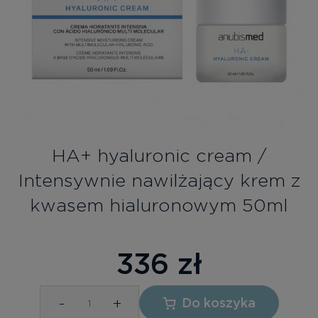
Bezpłatne konsultacje
Zaloguj się/Rejestracja
PL
RU
HА+ hyaluronic cream /
Intensywnie nawilżający krem z
kwasem hialuronowym 50ml
336
zł
-
+
Do koszyka