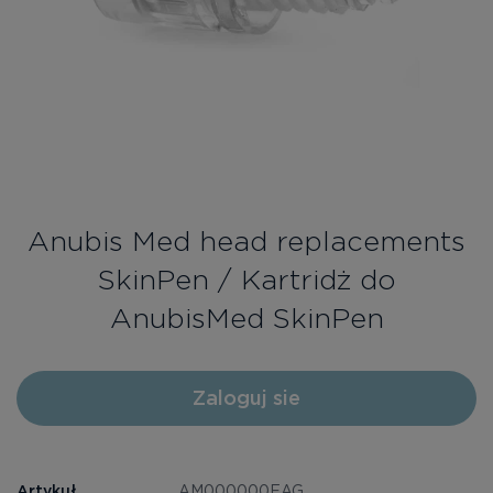
Bezpłatne konsultacje
Zaloguj się/Rejestracja
PL
RU
Anubis Med head replacements
SkinPen / Kartridż do
AnubisMed SkinPen
Zaloguj sie
Artykuł
AM000000EAG