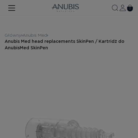
TWARZ
0
CIAŁO
WŁOSY
Główny
Anubis Med
Anubis Med head replacements SkinPen / Kartridż do
SPA
AnubisMed SkinPen
SPF
ANUBIS MED
MARKOWE PRODUKTY
Historia marki
Zestawy promocyjne
Nowość
Kontakt