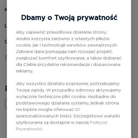
Kartridż do AnubisMed SkinPen
Dbamy o Twoją prywatność
AnubisMed
Linia:
Aby zapewnić prawidłowe działanie strony,
Anubis korzysta zarówno z własnych plików
Opis produktu:
cookie, jak i technologii serwisów zewnętrznych.
Zebrane dane pomagają nam rozwijać projekt,
Sterylny kartridż zabiegowy.
zwiększać komfort użytkowania, a także dobierać
dla Ciebie przydatne rekomendacje i dopasowane
reklamy.
Aby wszystko działało poprawnie, potrzebujemy
Recenzje
0
Twojej zgody. W przypadku odmowy aktywujemy
wyłącznie techniczne pliki cookie, niezbędne do
podstawowego działania systemu, jednak strona
Dodaj opinię
nie będzie mogła oferować Ci
spersonalizowanych treści. Szczegółowe warunki
użytkowania są dostępne w naszej
Polityce
Prywatności.