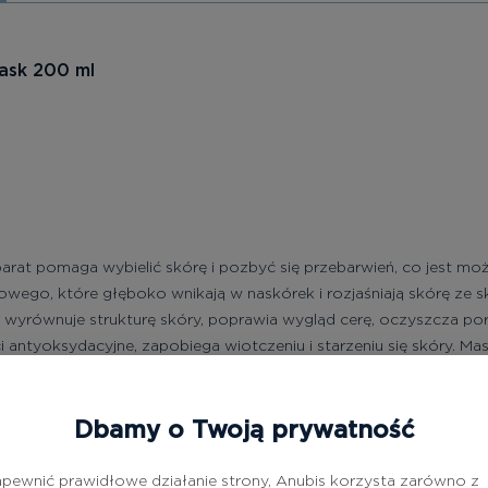
Mask 200 ml
rat pomaga wybielić skórę i pozbyć się przebarwień, co jest możl
ojowego, które głęboko wnikają w naskórek i rozjaśniają skórę ze
 wyrównuje strukturę skóry, poprawia wygląd cerę, oczyszcza por
 antyoksydacyjne, zapobiega wiotczeniu i starzeniu się skóry. M
na oczyszczoną skórę twarzy, szyi i dekoltu, pozostawić na 10-15
Dbamy o Twoją prywatność
pewnić prawidłowe działanie strony, Anubis korzysta zarówno z