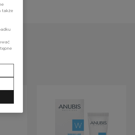
ne
 także
padku
rować
stępne