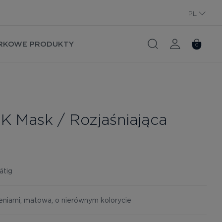
PL
RU
RKOWE PRODUKTY
0
 K Mask / Rozjaśniająca
ätig
eniami, matowa, o nierównym kolorycie