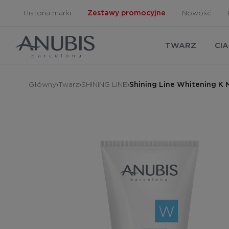
Historia marki
Zestawy promocyjne
Nowość
TWARZ
CI
Główny
Twarz
SHINING LINE
Shining Line Whitening K M