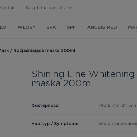
Kontakt
Bezpłatne konsultacje
AŁO
WŁOSY
SPA
SPF
ANUBIS MED
MA
ask / Rozjaśniająca maska ​​200ml
Shining Line Whitening
maska ​​200ml
Dostępność:
Produkt nicht vorr
Hauttyp / Symptome:
skóra z przebarwi