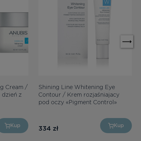
ng Cream /
Shining Line Whitening Eye
 dzień z
Contour / Krem rozjaśniajacy
pod oczy «Pigment Control»
Kup
Kup
334
zł