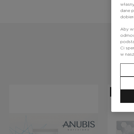
własny
dane p
dobier
Aby ws
odmowy
podsta
Ci spe
w nas
NEW