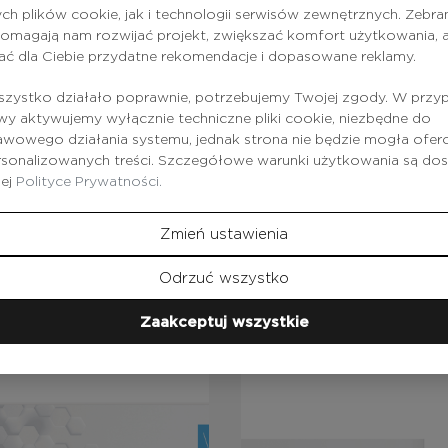
ch plików cookie, jak i technologii serwisów zewnętrznych. Zebra
omagają nam rozwijać projekt, zwiększać komfort użytkowania, a
ać dla Ciebie przydatne rekomendacje i dopasowane reklamy.
zystko działało poprawnie, potrzebujemy Twojej zgody. W przy
 aktywujemy wyłącznie techniczne pliki cookie, niezbędne do
wowego działania systemu, jednak strona nie będzie mogła ofe
rsonalizowanych treści. Szczegółowe warunki użytkowania są do
zej
Polityce Prywatności.
Produkty
z tej serii
Zmień ustawienia
Odrzuć wszystko
Zaakceptuj wszystkie