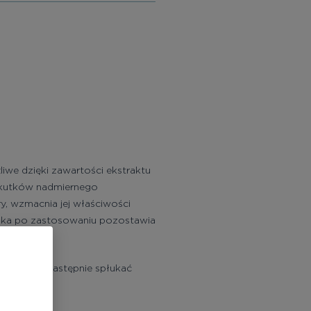
iwe dzięki zawartości ekstraktu
 skutków nadmiernego
y, wzmacnia jej właściwości
aska po zastosowaniu pozostawia
 minut, a następnie spłukać