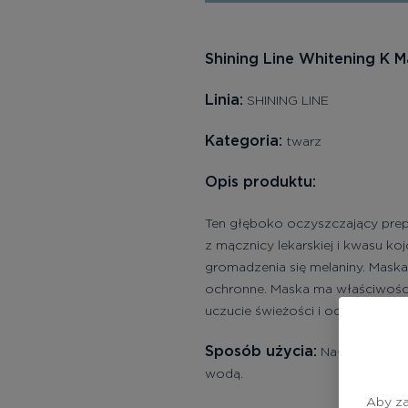
Shining Line Whitening K 
Linia:
SHINING LINE
Kategoria:
twarz
Opis produktu:
Ten głęboko oczyszczający prepa
z mącznicy lekarskiej i kwasu k
gromadzenia się melaniny. Maska
ochronne. Maska ma właściwości
uczucie świeżości i odnowy.
Sposób użycia:
Nałożyć maskę 
wodą.
Aby za