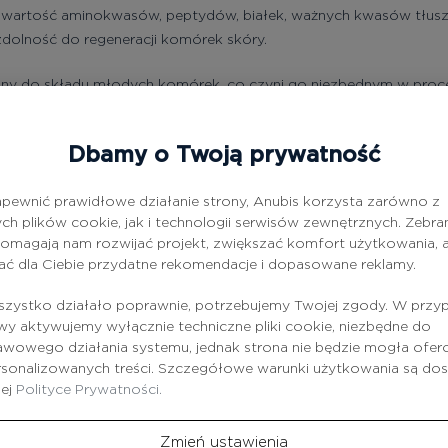
zawartość aminokwasów, peptydów, białek, ważnych kwasów tłus
dolność do regeneracji komórek skóry.
żony do składu młodych komórek, co czyni go niezbędnym w proc
einy, aminokwasy, pierwiastki śladowe i polisacharydy.
Dbamy o Twoją prywatność
, regeneruje komórki.
harydów ma podwójne, trwałe działanie nawilżające.
pewnić prawidłowe działanie strony, Anubis korzysta zarówno z
ch plików cookie, jak i technologii serwisów zewnętrznych. Zebra
omagają nam rozwijać projekt, zwiększać komfort użytkowania, a
ać dla Ciebie przydatne rekomendacje i dopasowane reklamy.
arzy
zystko działało poprawnie, potrzebujemy Twojej zgody. W przy
 aktywujemy wyłącznie techniczne pliki cookie, niezbędne do
wowego działania systemu, jednak strona nie będzie mogła ofe
 krwionośnych
rsonalizowanych treści. Szczegółowe warunki użytkowania są do
zej
Polityce Prywatności.
nu
Zmień ustawienia