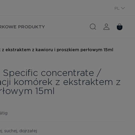
PL
RU
RKOWE PRODUKTY
0
k z ekstraktem z kawioru i proszkiem perłowym 15ml
l Specific concentrate /
cji komórek z ekstraktem z
erłowym 15ml
ätig
, suchej, dojrzałej