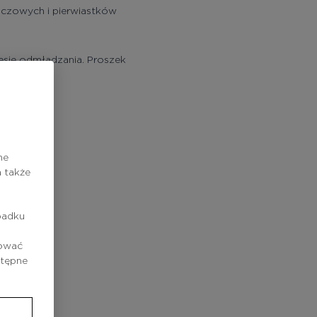
zczowych i pierwiastków
esie odmładzania. Proszek
ne
 także
padku
rować
stępne