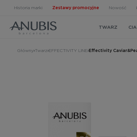
Historia marki
Zestawy promocyjne
Nowość
TWARZ
CI
Główny
Twarz
EFFECTIVITY LINE
Effectivity Caviar&P