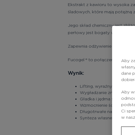
Ekstrakt z kawioru to wysoka 
śladowych, które mają potężną z
Jego skład chemiczny jest zbli
perłowy jest bogaty w wapń, prot
Zapewnia odżywienie i nawilżenie
Fucogel ® to połączenie polisac
Aby za
własny
Wynik:
dane p
dobier
Lifting, wyraźny kontur tw
Aby ws
Wygładzanie zmarszczek
odmowy
Gładka i jędrna skóra
podsta
Wzmocnienie ścian naczyń
Ci spe
Długotrwałe nawilżenie
w nas
Synteza własnego kolage