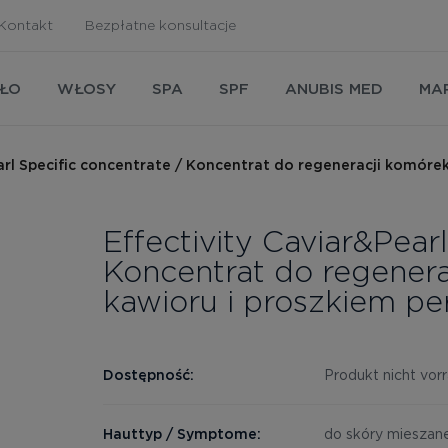
Kontakt
Bezpłatne konsultacje
AŁO
WŁOSY
SPA
SPF
ANUBIS MED
MA
earl Specific concentrate / Koncentrat do regeneracji komóre
Effectivity Caviar&Pear
Koncentrat do regenera
kawioru i proszkiem p
Dostępność:
Produkt nicht vorr
Hauttyp / Symptome:
do skóry mieszanej