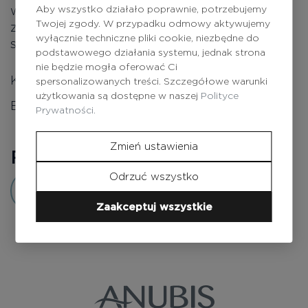
Aby wszystko działało poprawnie, potrzebujemy
wzmacnia warstwę hydrolipidową skóry i
Twojej zgody. W przypadku odmowy aktywujemy
zapewnia niezbędne nawilżenie, dzięki czemu
wyłącznie techniczne pliki cookie, niezbędne do
skóra staje się miękka i jedwabista.
podstawowego działania systemu, jednak strona
nie będzie mogła oferować Ci
Kwas hialuronowy
spersonalizowanych treści. Szczegółowe warunki
użytkowania są dostępne w naszej
Polityce
Bez parabenów i olejów mineralnych
Prywatności.
Zmień ustawienia
Recenzje
0
Odrzuć wszystko
Dodaj opinię
Zaakceptuj wszystkie