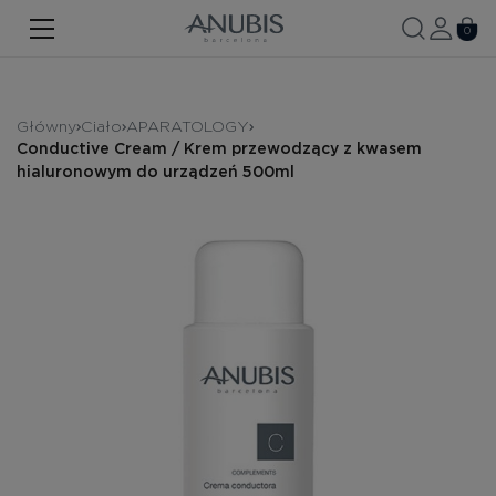
TWARZ
0
CIAŁO
WŁOSY
Główny
Ciało
APARATOLOGY
Conductive Cream / Krem przewodzący z kwasem
SPA
hialuronowym do urządzeń 500ml
SPF
ANUBIS MED
MARKOWE PRODUKTY
Historia marki
Zestawy promocyjne
Nowość
Kontakt