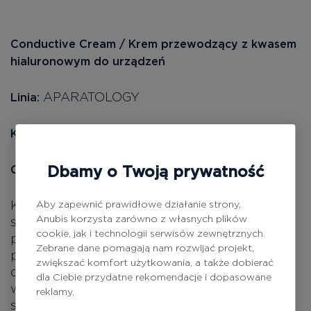
Conductive Cream / Krem przewodzący z kwasem
hialuronowym do urządzeń
APARATOLOGY
Linia:
ciało
Kategoria:
Dbamy o Twoją prywatność
Opis produktu:
Krem jest specjalnie zaprojektowany do
Aby zapewnić prawidłowe działanie strony,
Anubis korzysta zarówno z własnych plików
stosowania z urządzeniami kosmetycznymi, co
cookie, jak i technologii serwisów zewnętrznych.
poprawia przewodność i sprzyja głębokiej
Zebrane dane pomagają nam rozwijać projekt,
penetracji składników aktywnych. Nadaje się
zwiększać komfort użytkowania, a także dobierać
do urządzeń o wysokiej częstotliwości i
dla Ciebie przydatne rekomendacje i dopasowane
wszelkich innych urządzeń kosmetycznych. W
reklamy.
składzie zawiera kwas hialuronowy, który