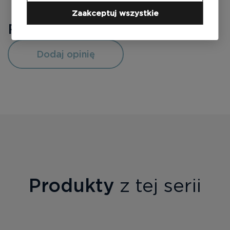
Zaakceptuj wszystkie
Recenzje
0
Dodaj opinię
Produkty
z tej serii