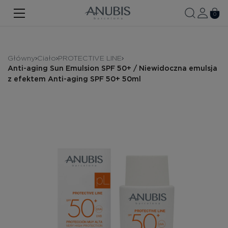
TWARZ
0
CIAŁO
WŁOSY
Główny
Ciało
PROTECTIVE LINE
Anti-aging Sun Emulsion SPF 50+ / Niewidoczna emulsja
SPA
z efektem Anti-aging SPF 50+ 50ml
SPF
ANUBIS MED
MARKOWE PRODUKTY
Historia marki
Zestawy promocyjne
Nowość
Kontakt