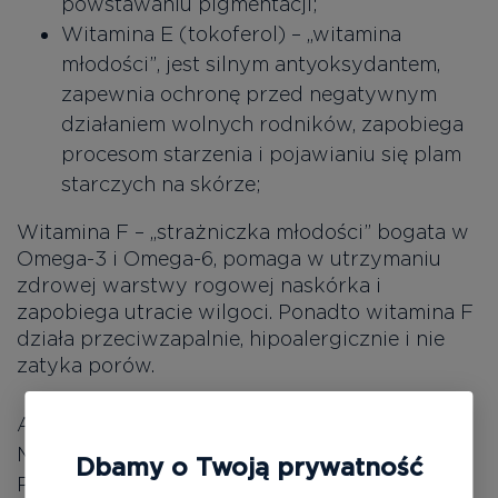
powstawaniu pigmentacji;
Witamina E (tokoferol) – „witamina
młodości”, jest silnym antyoksydantem,
zapewnia ochronę przed negatywnym
działaniem wolnych rodników, zapobiega
procesom starzenia i pojawianiu się plam
starczych na skórze;
Witamina F – „strażniczka młodości” bogata w
Omega-3 i Omega-6, pomaga w utrzymaniu
zdrowej warstwy rogowej naskórka i
zapobiega utracie wilgoci. Ponadto witamina F
działa przeciwzapalnie, hipoalergicznie i nie
zatyka porów.
AQUA (WATER), ETHYLHEXYL
METHOXYCINNAMATE, BUTYLENE GLYCOL,
Dbamy o Twoją prywatność
PROPYLENE GLYCOL, POLYMETHYL