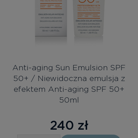
Bezpłatne konsultacje
Zaloguj się/Rejestracja
PL
RU
Anti-aging Sun Emulsion SPF
50+ / Niewidoczna emulsja z
efektem Anti-aging SPF 50+
50ml
240
zł