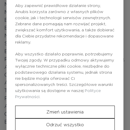
METHACRYLATE, BUTYL
Aby zapewnić prawidłowe działanie strony,
METHOXYDIBENZOYLMETHANE,
Anubis korzysta zarówno z własnych plików
cookie, jak i technologii serwisów zewnętrznych.
ETHYLHEXYL SALICYLATE, OCTOCRYLENE,
Zebrane dane pomagają nam rozwijać projekt,
BIS-ETHYLHEXYLOXYPHENOL
zwiększać komfort użytkowania, a także dobierać
METHOXYPHENYL TRIAZINE, DIMETHICONE,
dla Ciebie przydatne rekomendacje i dopasowane
reklamy.
SILICA, LINOLEIC ACID, TITANIUM DIOXIDE,
BHT, GLYCERIN, PEG-8, C20-22 ALKYL
Aby wszystko działało poprawnie, potrzebujemy
PHOSPHATE, TOCOPHEROL, LINOLENIC ACID,
Twojej zgody. W przypadku odmowy aktywujemy
wyłącznie techniczne pliki cookie, niezbędne do
ASCORBYL PALMITATE, ASCORBIC ACID,
podstawowego działania systemu, jednak strona
CITRIC ACID, PHENOXYETHANOL, C20-22
nie będzie mogła oferować Ci
ALCOHOLS, PARFUM (FRAGRANCE),
spersonalizowanych treści. Szczegółowe warunki
TROMETHAMINE, POTASSIUM CETYL
użytkowania są dostępne w naszej
Polityce
Prywatności.
PHOSPHATE, CHLORPHENESIN,
ACRYLATES/C10-30 ALKYL ACRYLATE
Zmień ustawienia
CROSSPOLYMER, CARBOMER, DISODIUM
EDTA.
Odrzuć wszystko