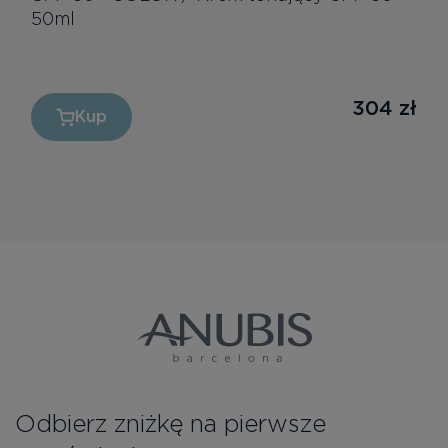
50ml
304
zł
Kup
Odbierz zniżkę na pierwsze