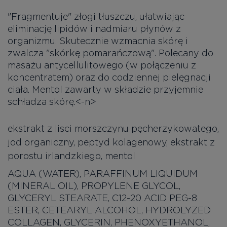
"Fragmentuje" złogi tłuszczu, ułatwiając
eliminację lipidów i nadmiaru płynów z
organizmu. Skutecznie wzmacnia skórę i
zwalcza "skórkę pomarańczową". Polecany do
masażu antycellulitowego (w połączeniu z
koncentratem) oraz do codziennej pielęgnacji
ciała. Mentol zawarty w składzie przyjemnie
schładza skórę.<-n>
ekstrakt z lisci morszczynu pęcherzykowatego,
jod organiczny, peptyd kolagenowy, ekstrakt z
porostu irlandzkiego, mentol
AQUA (WATER), PARAFFINUM LIQUIDUM
(MINERAL OIL), PROPYLENE GLYCOL,
GLYCERYL STEARATE, C12-20 ACID PEG-8
ESTER, CETEARYL ALCOHOL, HYDROLYZED
COLLAGEN, GLYCERIN, PHENOXYETHANOL,