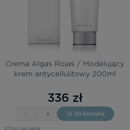
Bezpłatne konsultacje
Zaloguj się/Rejestracja
PL
RU
Crema Algas Rojas / Modelujący
krem ​​antycellulitowy 200ml
336
zł
-
+
Do koszyka
273 zł / szt. netto