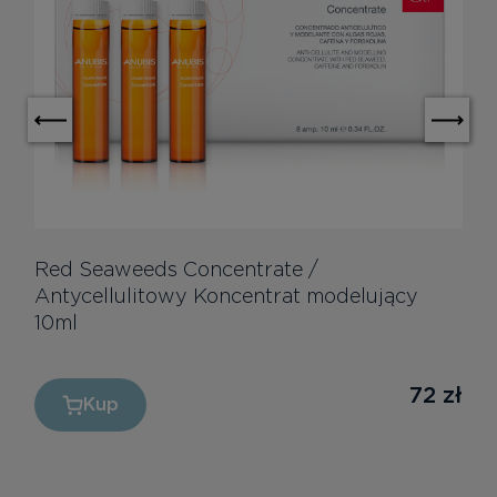
Red Seaweeds Concentrate /
Antycellulitowy Koncentrat modelujący
10ml
72
zł
Kup