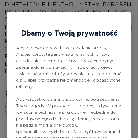
DIMETHICONE, MENTHOL, METHYLPARABEN,
PARFUM (FRAGRANCE), SODIUM CETEARYL
SULFATE, TRIETHANOLAMINE, CARBOMER,
PROPYLPARABEN, BHT, CHONDRUS CRISPUS
Dbamy o Twoją prywatność
EXTRACT, FUCUS VESICULOSUS EXTRACT,
HEXYL CINNAMAL, POTASSIUM IODIDE,
Aby zapewnić prawidłowe działanie strony,
GERANIOL, COUMARIN, SODIUM BENZOATE,
Anubis korzysta zarówno z własnych plików
POTASSIUM SORBATE, BENZYL ALCOHOL,
cookie, jak i technologii serwisów zewnętrznych.
DISODIUM PHOSPHATE, POTASSIUM
Zebrane dane pomagają nam rozwijać projekt,
PHOSPHATE, SORBIC ACID.
zwiększać komfort użytkowania, a także dobierać
dla Ciebie przydatne rekomendacje i dopasowane
reklamy.
Recenzje
0
Aby wszystko działało poprawnie, potrzebujemy
Twojej zgody. W przypadku odmowy aktywujemy
Dodaj opinię
wyłącznie techniczne pliki cookie, niezbędne do
podstawowego działania systemu, jednak strona
nie będzie mogła oferować Ci
spersonalizowanych treści. Szczegółowe warunki
użytkowania są dostępne w naszej
Polityce