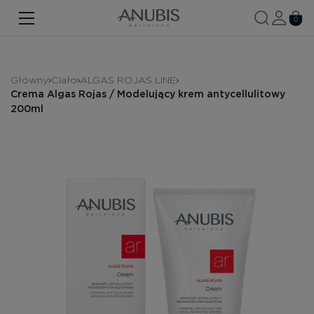
TWARZ
0
CIAŁO
WŁOSY
Główny
Ciało
ALGAS ROJAS LINE
Crema Algas Rojas / Modelujący krem ​​antycellulitowy
SPA
200ml
SPF
ANUBIS MED
MARKOWE PRODUKTY
Historia marki
Zestawy promocyjne
Nowość
Kontakt