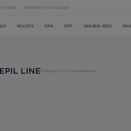
Kontakt
Bezpłatne konsultacje
AŁO
WŁOSY
SPA
SPF
ANUBIS MED
MA
EPIL LINE
Pokazano:
0
z
0
produktów