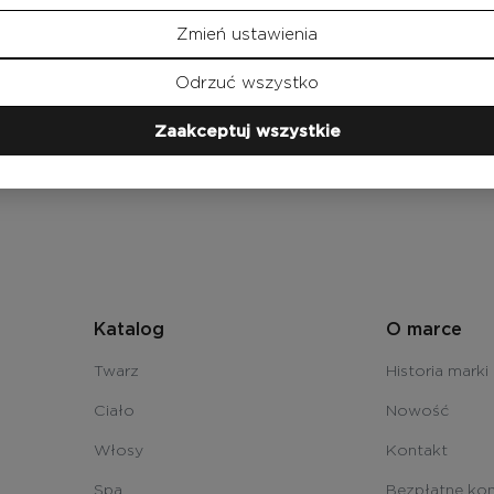
Zmień ustawienia
Odrzuć wszystko
Zaakceptuj wszystkie
Katalog
O marce
Twarz
Historia marki
Ciało
Nowość
Włosy
Kontakt
Spa
Bezpłatne kon