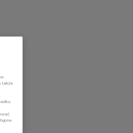
ne
 także
padku
rować
stępne