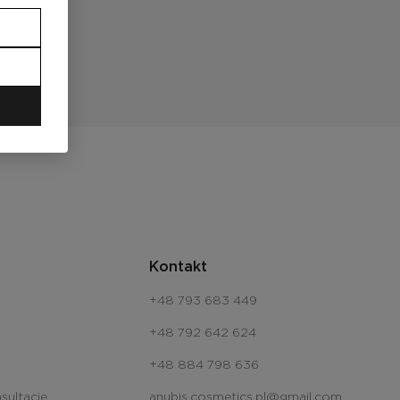
Kontakt
+48 793 683 449
+48 792 642 624
+48 884 798 636
sultacje
anubis.cosmetics.pl@gmail.com