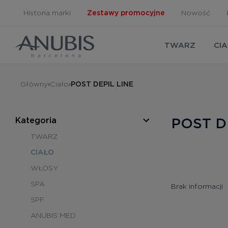
Historia marki
Zestawy promocyjne
Nowość
TWARZ
CI
Główny
Ciało
POST DEPIL LINE
POST D
Kategoria
TWARZ
CIAŁO
WŁOSY
SPA
Brak informacji
SPF
ANUBIS MED