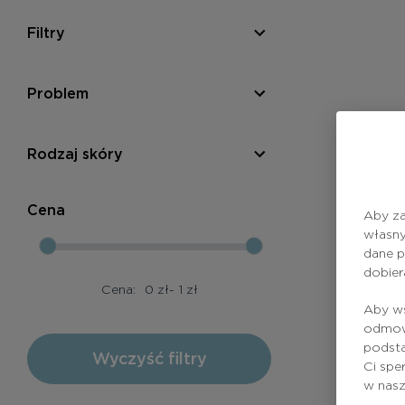
Filtry
Problem
Rodzaj skóry
Cena
Aby za
własny
dane p
dobier
Cena:
0
zł
-
1
zł
Aby ws
odmowy
podsta
Wyczyść filtry
Ci spe
w nas