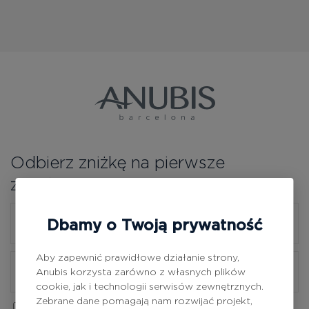
Bezpłatne konsultacje
Zaloguj się/Rejestracja
PL
RU
Odbierz zniżkę na pierwsze
zamówienie
Dbamy o Twoją prywatność
Aby zapewnić prawidłowe działanie strony,
Anubis korzysta zarówno z własnych plików
cookie, jak i technologii serwisów zewnętrznych.
Zebrane dane pomagają nam rozwijać projekt,
Tak, akceptuję
Politykę Prywatności.