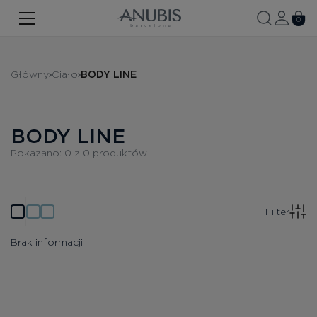
TWARZ
0
CIAŁO
Główny
Ciało
BODY LINE
WŁOSY
SPA
BODY LINE
SPF
Pokazano:
0
z
0
produktów
ANUBIS MED
MARKOWE PRODUKTY
Filter
Historia marki
Brak informacji
Zestawy promocyjne
Nowość
Kontakt