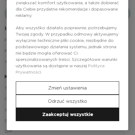
zwiększać komfort użytkowania, a także dobierać
dla Ciebie przydatne rekomendacje i dopasowane
Odbierz zniżkę
reklamy.
Aby wszystko działało poprawnie, potrzebujemy
Informacje
Twojej zgody. W przypadku odmowy aktywujemy
Polityka prywatności
wyłącznie techniczne pliki cookie, niezbędne do
podstawowego działania systemu, jednak strona
Regulamin
nie będzie mogła oferować Ci
spersonalizowanych treści. Szczegółowe warunki
Wysyłka i płatności
użytkowania są dostępne w naszej
Polityce
Prywatności.
Katalog
Zmień ustawienia
Twarz
Ciało
Odrzuć wszystko
Włosy
Zaakceptuj wszystkie
Spa
SPF