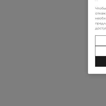
Чтобы
откаж
необх
предл
досту