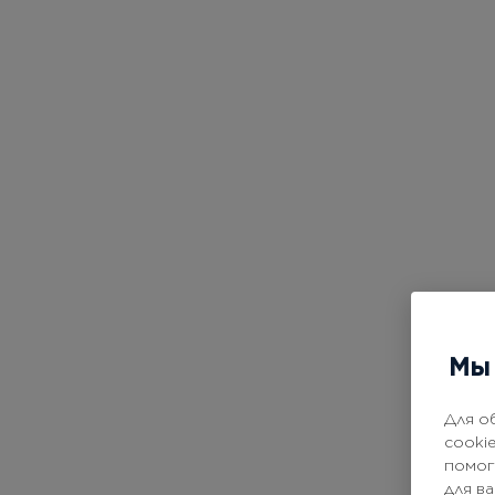
Мы 
Для о
cooki
помог
для в