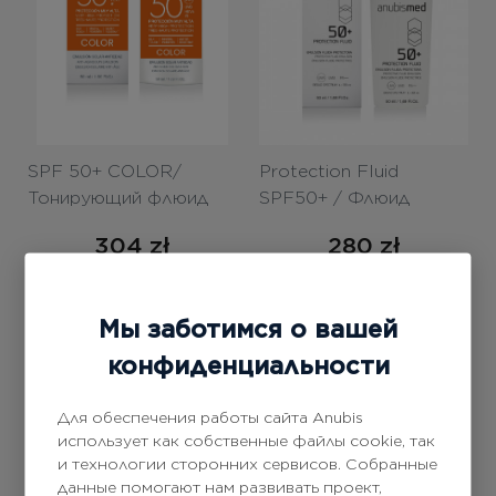
SPF 50+ COLOR/
Protection Fluid
Тонирующий флюид
SPF50+ / Флюид
SPF 50+ 50ml
«STOP-пигмент» SPF
304
zł
280
zł
50+ 50ml
Купить
Купить
Мы заботимся о вашей
конфиденциальности
Для обеспечения работы сайта Anubis
использует как собственные файлы cookie, так
и технологии сторонних сервисов. Собранные
данные помогают нам развивать проект,