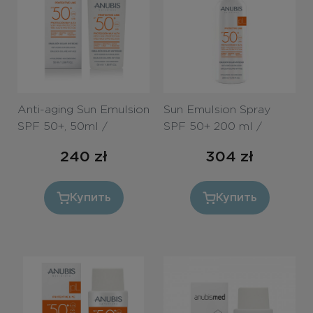
Бесплатная консультация
Вход/Регистрация
RU
PL
Anti-aging Sun Emulsion
Sun Emulsion Spray
SPF 50+, 50ml /
SPF 50+ 200 ml /
Эмульсия-невидимка с
Солнцезащитный
240
zł
304
zł
Anti-aging эффектом
спрей для лица и тела
SPF 50+ 50ml
«AQUA» SPF 50+
200ml
Купить
Купить