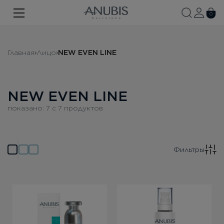
ЛИЦО
0
ТЕЛО
Главная
Лицо
NEW EVEN LINE
ВОЛОСЫ
SPA
NEW EVEN LINE
SPF
показано:
7
c
7
продуктов
ANUBIS MED
БРЕНДИРОВАННАЯ ПРОДУКЦИЯ
Фильтры
Про бренд
Акции
Новости
Контакты