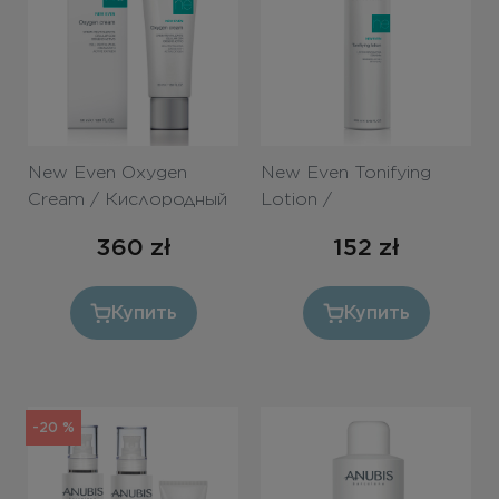
New Even Oxygen
New Even Tonifying
Cream / Кислородный
Lotion /
крем SPF 15 50ml
Тонизирующий лосьон
360
zł
152
zł
с АНА 250ml
Купить
Купить
-20 %