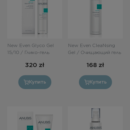
Бесплатная консультация
Вход/Регистрация
RU
PL
New Even Glyco Gel
New Even CleaNsing
15/10 / Глико-гель
Gel / Очищающий гель
15/10 50ml
с АНА 250ml
320
zł
168
zł
Купить
Купить