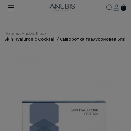
ЛИЦО
0
ТЕЛО
ВОЛОСЫ
Главная
Anubis Med
Skin Hyaluronic Cocktail / Сыворотка гиалуроновая 5ml
SPA
SPF
ANUBIS MED
БРЕНДИРОВАННАЯ ПРОДУКЦИЯ
Про бренд
Акции
Новости
Контакты