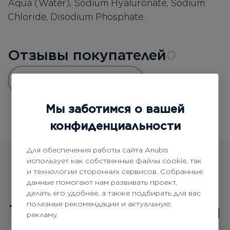
Aqua (Water), Sodium Hyaluronate, Sodium
Chloride, Disodium Phosphate.
Отзывы покупателей
0
Добавить отзыв
Мы заботимся о вашей
конфиденциальности
Для обеспечения работы сайта Anubis
использует как собственные файлы cookie, так
и технологии сторонних сервисов. Собранные
данные помогают нам развивать проект,
делать его удобнее, а также подбирать для вас
полезные рекомендации и актуальную
Товары
из этой серии
рекламу.