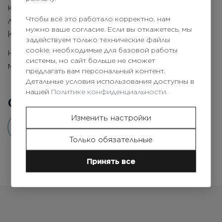
коллагена, лимонная кислота, Гвайазулен,
Чтобы всё это работало корректно, нам
лизин, олигоэлементный комплекс - Mg, Al,
нужно ваше согласие. Если вы откажетесь, мы
K, Cu, Zn, Na, Mn
задействуем только технические файлы
cookie, необходимые для базовой работы
не содержит спирт, сульфаты, парафин и
системы, но сайт больше не сможет
минеральные масла
предлагать вам персональный контент.
Детальные условия использования доступны в
нашей
Политике конфиденциальности.
Отзывы покупателей
0
Изменить настройки
Добавить отзыв
Только обязательные
Принять все