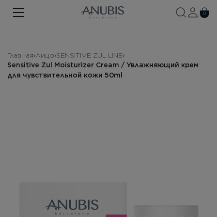
ЛИЦО
0
ТЕЛО
ВОЛОСЫ
Главная
Лицо
SENSITIVE ZUL LINE
Sensitive Zul Moisturizer Cream / Увлажняющий крем
SPA
для чувствительной кожи 50ml
SPF
ANUBIS MED
БРЕНДИРОВАННАЯ ПРОДУКЦИЯ
Про бренд
Акции
Новости
Контакты