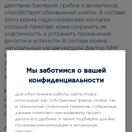
действию бактерий, грибов и аллергенов,
способствует обновлению клеток. В составе
этого крема гидролизирован коллаген,
который помогает коже сохранять ее
эластичность и устранить проявления
вялости и усталости. В составе крема
натуральный увлажняющий фактор NMF,
обеспечивающий глубокое длительное
увлажнение, противодействует шелушению,
покраснению и способствует процессам
Мы заботимся о вашей
регенерации.
конфиденциальности
нанесите крем на кожу в
Применение:
Для обеспечения работы сайта Anubis
дневное или вечернее время, распределив
использует как собственные файлы cookie, так
его кончиками пальцев массажными
и технологии сторонних сервисов. Собранные
движениями.
данные помогают нам развивать проект,
делать его удобнее, а также подбирать для вас
полезные рекомендации и актуальную
бисаболол, молочная кислота, гидролизат
рекламу.