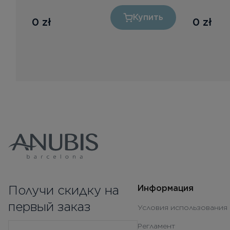
ь
Купить
0
zł
0
zł
Получи скидку на
Информация
первый заказ
Условия использования 
Регламент