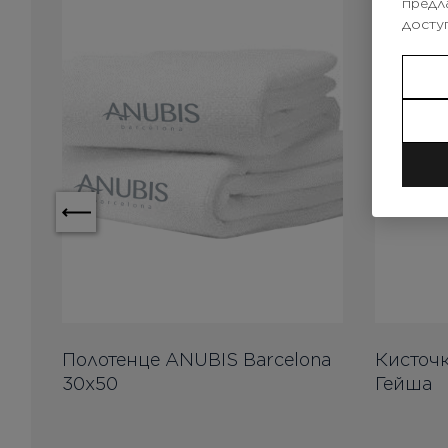
предл
досту
na
Полотенце ANUBIS Barcelona
Кисточк
30x50
Гейша