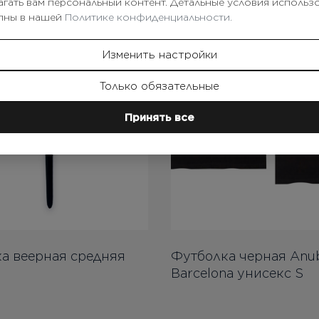
агать вам персональный контент. Детальные условия использ
пны в нашей
Политике конфиденциальности.
Изменить настройки
Только обязательные
Принять все
а веерная средняя
Футболка черная Anu
Barcelona унисекс S