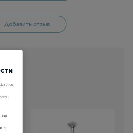
Добавить отзыв
ости
 файлы
рать
 вы
жет