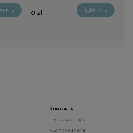
упить
Купить
0
zł
0
z
Контакты
+48 793 683 449
+48 792 642 624