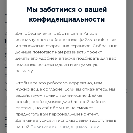
Мы заботимся о вашей
глицин сои, экстракт планктона, лизин,
конфиденциальности
олигоэлементы Co, Mg, Mn, Cu, K, Na, Li, A
AQUA (WATER), GLYCERYL STEARATE, PEG-
Для обеспечения работы сайта Anubis
использует как собственные файлы cookie, так
100 STEARATE, HYDROGENATED
и технологии сторонних сервисов. Собранные
POLYISOBUTENE, OCTYLDODECANOL,
данные помогают нам развивать проект,
SORBITOL, CETYL ALCOHOL, GLYCINE SOJA
делать его удобнее, а также подбирать для вас
(SOYBEAN) OIL, CETYL ALCOHOL,
полезные рекомендации и актуальную
DIMETHICONE, GLYCERIN,
рекламу.
PHENOXYETHANOL, ETHYLHEXYL
Чтобы всё это работало корректно, нам
METHOXYCINNAMATE, BUTYL
нужно ваше согласие. Если вы откажетесь, мы
METHOXYDIBENZOYLMETHANE, CARBOMER,
задействуем только технические файлы
IMIDAZOLIDINYL UREA, DISODIUM EDTA,
cookie, необходимые для базовой работы
ETHYLHEXYLGLYCERIN, SODIUM
системы, но сайт больше не сможет
HYDROXIDE, PARFUM (FRAGRANCE), BHT,
предлагать вам персональный контент.
PLANKTON EXTRACT, SODIUM BENZOATE,
Детальные условия использования доступны в
POTASSIUM SORBATE, LYSINE, CI 19140, CI
нашей
Политике конфиденциальности.