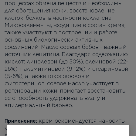
процессах обмена веществ и необходимы
для обогащения кожи, восстановление
клеток, белков, в частности коллагена.
Микроэлементы, входящие в состав крема,
также участвуют в построении и работе
основных биологически активных
соединений. Масло соевых бобов - важный
источник лецитина. Благодаря содержанию
кислот: линолевой (до 50%), олеиновой (22-
26%), пальмитиновой (9-12%) и стеариновой
(5-6%), а также токоферолов и
фитостеринов, соевое масло участвует в
регенерации кожи, помогает восстановить
ее способность удерживать влагу и
эпидермальный барьер.
крем рекомендуется наносить
Применение:
утром и / или вечером на очищенную кожу
при помощи легких массажных движений.