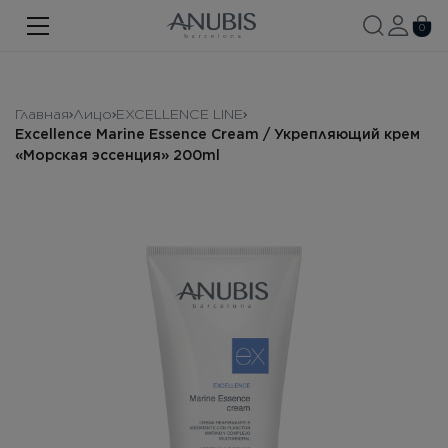
ЛИЦО
0
ТЕЛО
ВОЛОСЫ
Главная
Лицо
EXCELLENCE LINE
Excellence Marine Essence Cream / Укрепляющий крем
SPA
«Морская эссенция» 200ml
SPF
ANUBIS MED
БРЕНДИРОВАННАЯ ПРОДУКЦИЯ
Про бренд
Акции
Новости
Контакты