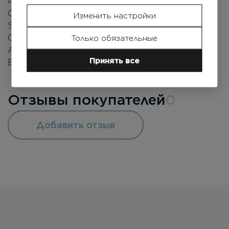
42090, MAGNESIUM CHLORIDE, POTASSIUM
CHLORIDE, ALUMINUM CHLORIDE, COPPER
Изменить настройки
SULFATE, SODIUM CHLORIDE, MANGANESE
CHLORIDE, GLUCONOLACTONE, PHENETHYL
Только обязательные
ALCOHOL, CAPRYLYL GLYCOL, BENZYL
Принять все
BENZOATE, ZINC CHLORIDE.
Отзывы покупателей
0
Добавить отзыв