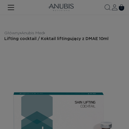
TWARZ
0
CIAŁO
WŁOSY
Główny
Anubis Med
Lifting cocktail / Koktail liftingujący z DMAE 10ml
SPA
SPF
ANUBIS MED
MARKOWE PRODUKTY
Historia marki
Zestawy promocyjne
Nowość
Kontakt