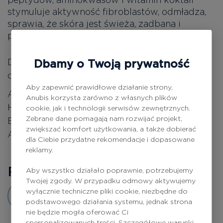
stymuluje aktywność fibroblastów, odmładza,
sprawia, że skóra jest świeża, zadbana i
promienna.
DMAE, hydrolizat elastyny, witamina C, kwas
Dbamy o Twoją prywatność
cytrynowy, kwas winowy
Aby zapewnić prawidłowe działanie strony,
Aqua (Water), Dimethylaminoethanol Tartrate,
Anubis korzysta zarówno z własnych plików
Hydrolyzed Elastin, Citric Acid, Sodium
cookie, jak i technologii serwisów zewnętrznych.
Zebrane dane pomagają nam rozwijać projekt,
Benzoate, Sodium Bicarbonate, Sodium
zwiększać komfort użytkowania, a także dobierać
Ascorbate, Disodium EDTA.
dla Ciebie przydatne rekomendacje i dopasowane
reklamy.
Recenzje
0
Aby wszystko działało poprawnie, potrzebujemy
Twojej zgody. W przypadku odmowy aktywujemy
wyłącznie techniczne pliki cookie, niezbędne do
Dodaj opinię
podstawowego działania systemu, jednak strona
nie będzie mogła oferować Ci
spersonalizowanych treści. Szczegółowe warunki