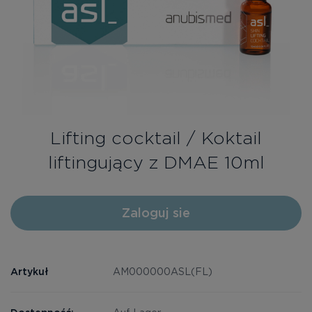
Bezpłatne konsultacje
Zaloguj się/Rejestracja
PL
RU
Lifting cocktail / Koktail
liftingujący z DMAE 10ml
Zaloguj sie
Artykuł
AM000000ASL(FL)