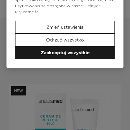
użytkowania są dostępne w naszej
Polityce
Prywatności.
Zmień ustawienia
Odrzuć wszystko
Zaakceptuj wszystkie
Produkty
z tej serii
NEW