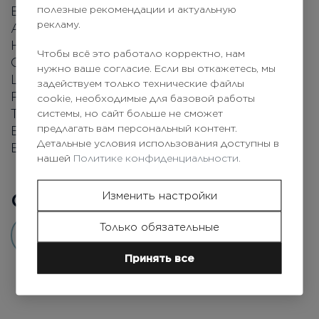
полезные рекомендации и актуальную
BARBADENSIS LEAF JUICE, INULIN, BENZYL
рекламу.
ALCOHOL, POLYSORBATE 20, SODIUM
HYDROXIDE, ALPHA-GLUCAN
Чтобы всё это работало корректно, нам
OLIGOSACCHARIDE, SALICYLIC ACID,
нужно ваше согласие. Если вы откажетесь, мы
LIMONENE, CENTELLA ASIATICA EXTRACT,
задействуем только технические файлы
PARFUM (FRAGRANCE), SORBIC ACID,
cookie, необходимые для базовой работы
TASMANNIA LANCEOLATA FRUIT/LEAF
системы, но сайт больше не сможет
предлагать вам персональный контент.
EXTRACT, POTASSIUM SORBATE, SODIUM
Детальные условия использования доступны в
BENZOATE, LINALOOL, GERANIOL, CITRAL.
нашей
Политике конфиденциальности.
Отзывы покупателей
0
Изменить настройки
Только обязательные
Добавить отзыв
Принять все