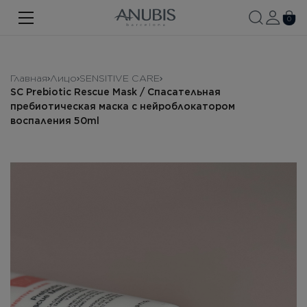
ЛИЦО
0
ТЕЛО
ВОЛОСЫ
Главная
Лицо
SENSITIVE CARE
SC Prebiotic Rescue Mask / Спасательная
SPA
пребиотическая маска с нейроблокатором
воспаления 50ml
SPF
ANUBIS MED
БРЕНДИРОВАННАЯ ПРОДУКЦИЯ
Про бренд
Акции
Новости
Контакты